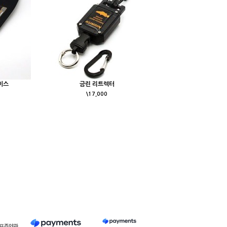
이스
금린 리트렉터
\17,000