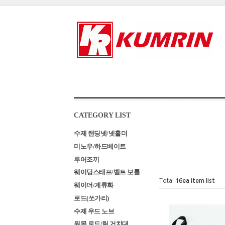
CATEGORY LIST
수제 랜딩넷/넷홀더
미노우/하드베이트
루어조끼
웨이딩스태프/벨트 보틀
Total
16
ea item list
웨이더/계류화
로드(쏘가리)
수제 우드 노브
원목 로드/릴 거치대