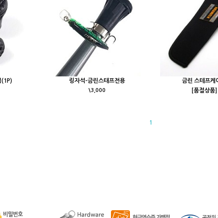
1P)
링자석-금린스태프전용
금린 스테프케
\3,000
[품절상품]
1