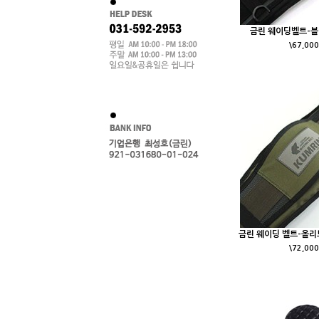
금린 웨이딩벨트-블랙(
\67,000
금린 웨이딩 벨트-올리브카
\72,000