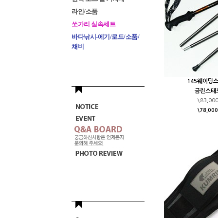
라인/소품
쏘가리 실속세트
바다낚시-에기/로드/소품/
채비
145웨이딩
금린스태
\83,00
\78,000