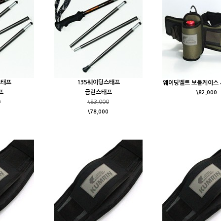
스태프
135웨이딩스태프
웨이딩벨트 보틀케이스 세
프
금린스태프
\82,000
0
\83,000
\78,000