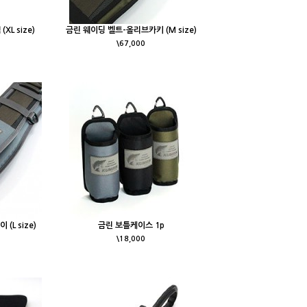
XL size)
금린 웨이딩 벨트-올리브카키 (M size)
\67,000
(L size)
금린 보틀케이스 1p
\18,000