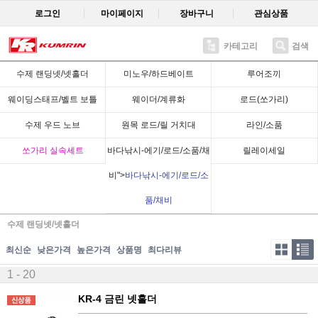
로그인
마이페이지
장바구니
관심상품
카테고리
검색
수제 랜딩넷/넷홀더
미노우/하드베이트
루어조끼
웨이딩스태프/벨트 보틀
웨이더/계류화
로드(쏘가리)
수제 우드 노브
원목 로드/릴 거치대
라인/소품
쏘가리 실속세트
바다낚시-에기/로드/소품/채
릴레이세일
비">
바다낚시-에기/로드/소
품/채비
수제 랜딩넷/넷홀더
최신순
낮은가격
높은가격
상품명
최다리뷰
1 - 20
KR-4 금린 넷홀더