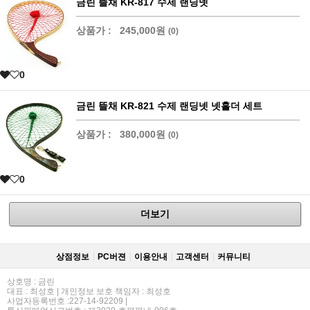
금린 뜰채 KR-817 수제 랜딩넷
상품가 :
245,000원
(0)
0
금린 뜰채 KR-821 수제 랜딩넷 넷홀더 세트
상품가 :
380,000원
(0)
0
더보기
상점정보
PC버젼
이용안내
고객센터
커뮤니티
상호명 : 금린
대표 : 최성호 | 개인정보 보호 책임자 : 최성호
사업자등록번호 :227-14-92209 |