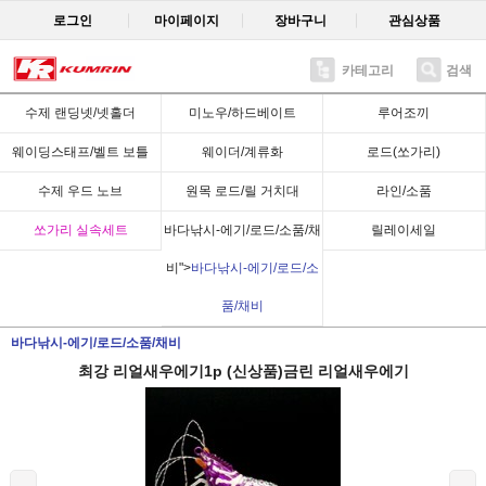
로그인
마이페이지
장바구니
관심상품
카테고리
검색
Recent
수제 랜딩넷/넷홀더
미노우/하드베이트
루어조끼
웨이딩스태프/벨트 보틀
웨이더/계류화
로드(쏘가리)
수제 우드 노브
원목 로드/릴 거치대
라인/소품
쏘가리 실속세트
바다낚시-에기/로드/소품/채
릴레이세일
비">
바다낚시-에기/로드/소
품/채비
바다낚시-에기/로드/소품/채비
최강 리얼새우에기1p (신상품)금린 리얼새우에기