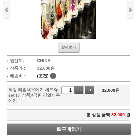
상세보기
원산지:
CHINA
상품가 :
32,000
원
배송비 :
(조건)
!
최강 리얼새우에기 세트8p
32,000
원
+1
-1
set (신상품)/금린 리얼새우
에기
총 상품 금액
32,000
원
구매하기