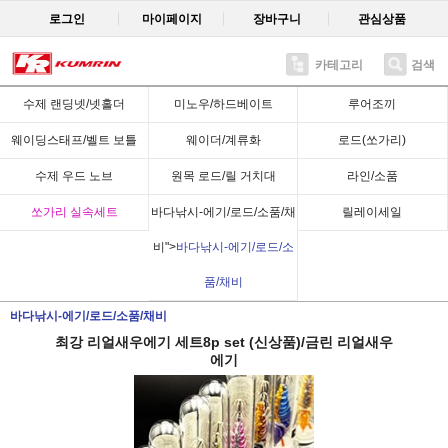
로그인
마이페이지
장바구니
관심상품
카테고리
검색
Recent
수제 랜딩넷/넷홀더
미노우/하드베이트
루어조끼
웨이딩스태프/벨트 보틀
웨이더/계류화
로드(쏘가리)
수제 우드 노브
원목 로드/릴 거치대
라인/소품
쏘가리 실속세트
바다낚시-에기/로드/소품/채
릴레이세일
비">
바다낚시-에기/로드/소
품/채비
바다낚시-에기/로드/소품/채비
최강 리얼새우에기 세트8p set (신상품)/금린 리얼새우
에기