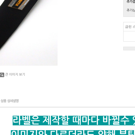
추가
추가
금린 
큰 이미지 보기
라벨은 제작할 때마다 바뀔수