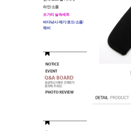
라인/소품
쏘가리 실속세트
바다낚시-에기/로드/소품/
채비