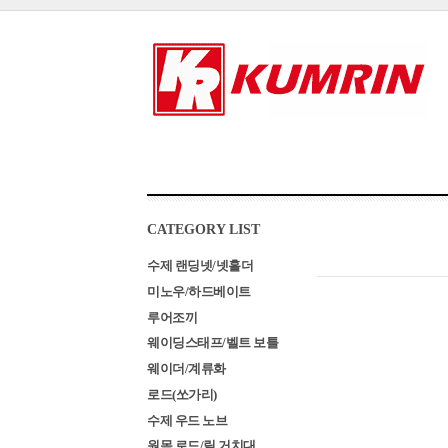
CATEGORY LIST
수제 랜딩넷/넷홀더
미노우/하드베이트
루어조끼
웨이딩스태프/벨트 보틀
웨이더/계류화
로드(쏘가리)
수제 우드 노브
원목 로드/릴 거치대