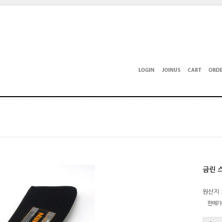
금린 
원산지 :
판매가