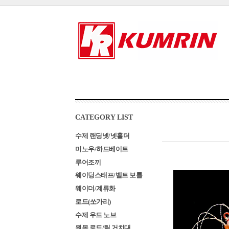
CATEGORY LIST
수제 랜딩넷/넷홀더
미노우/하드베이트
루어조끼
웨이딩스태프/벨트 보틀
웨이더/계류화
로드(쏘가리)
수제 우드 노브
원목 로드/릴 거치대