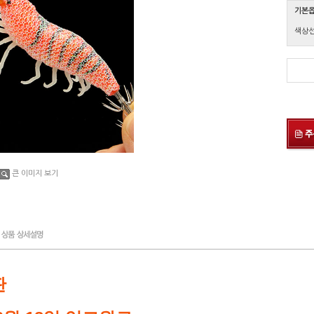
기본
색상
큰 이미지 보기
판