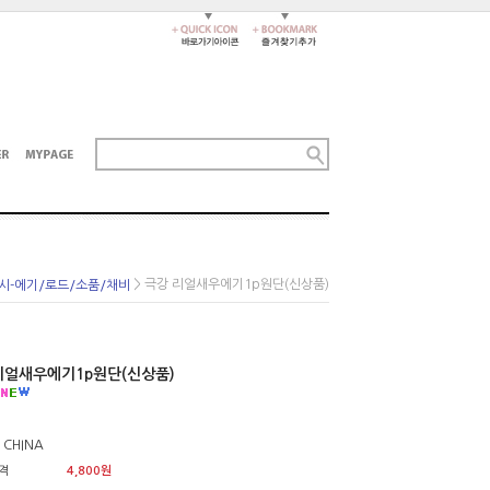
> 극강 리얼새우에기1p원단(신상품)
시-에기/로드/소품/채비
리얼새우에기1p원단(신상품)
 CHINA
격
4,800원