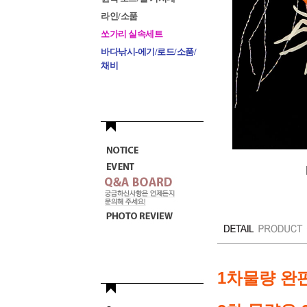
라인/소품
쏘가리 실속세트
바다낚시-에기/로드/소품/
채비
1차물량 완