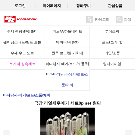
로그인
마이페이지
장바구니
관심상품
카테고리
검색
Recent
수제 랜딩넷/넷홀더
미노우/하드베이트
루어조끼
웨이딩스태프/벨트 보틀
웨이더/계류화
로드(쏘가리)
수제 우드 노브
원목 로드/릴 거치대
라인/소품
쏘가리 실속세트
바다낚시-에기/로드/소품/채
릴레이세일
비">
바다낚시-에기/로드/소
품/채비
바다낚시-에기/로드/소품/채비
극강 리얼새우에기 세트8p set 원단