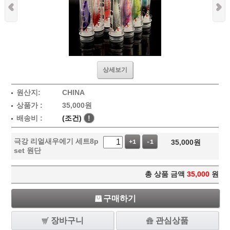
상세보기
원산지:
CHINA
상품가 :
35,000
원
배송비 :
(조건)
!
극강 리얼새우에기 세트8p
35,000
원
+1
-1
set 원단
총 상품 금액
35,000
원
구매하기
장바구니
관심상품