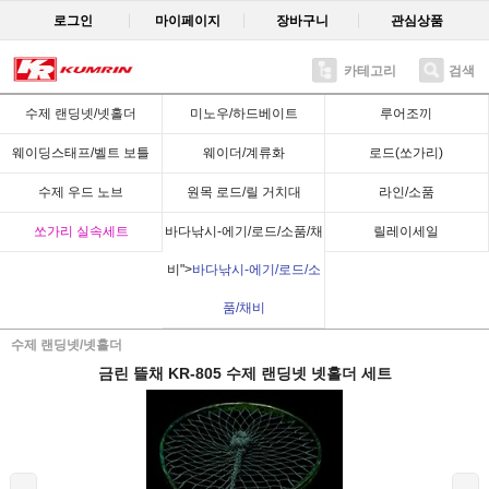
로그인
마이페이지
장바구니
관심상품
카테고리
검색
Recent
수제 랜딩넷/넷홀더
미노우/하드베이트
루어조끼
웨이딩스태프/벨트 보틀
웨이더/계류화
로드(쏘가리)
수제 우드 노브
원목 로드/릴 거치대
라인/소품
쏘가리 실속세트
바다낚시-에기/로드/소품/채
릴레이세일
비">
바다낚시-에기/로드/소
품/채비
수제 랜딩넷/넷홀더
금린 뜰채 KR-805 수제 랜딩넷 넷홀더 세트