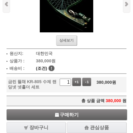
상세보기
원산지:
대한민국
상품가 :
380,000
원
배송비 :
(조건)
!
금린 뜰채 KR-805 수제 랜
380,000
원
+1
-1
딩넷 넷홀더 세트
총 상품 금액
380,000
원
구매하기
장바구니
관심상품