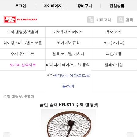
로그인
마이페이지
장바구니
관심상품
카테고리
검색
Recent
수제 랜딩넷/넷홀더
미노우/하드베이트
루어조끼
웨이딩스태프/벨트 보틀
웨이더/계류화
로드(쏘가리)
수제 우드 노브
원목 로드/릴 거치대
라인/소품
쏘가리 실속세트
바다낚시-에기/로드/소품/채
릴레이세일
비">
바다낚시-에기/로드/소
품/채비
수제 랜딩넷/넷홀더
금린 뜰채 KR-810 수제 랜딩넷