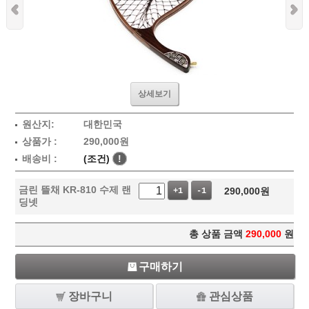
상세보기
원산지:
대한민국
상품가 :
290,000
원
배송비 :
(조건)
!
금린 뜰채 KR-810 수제 랜
290,000
원
+1
-1
딩넷
총 상품 금액
290,000
원
구매하기
장바구니
관심상품