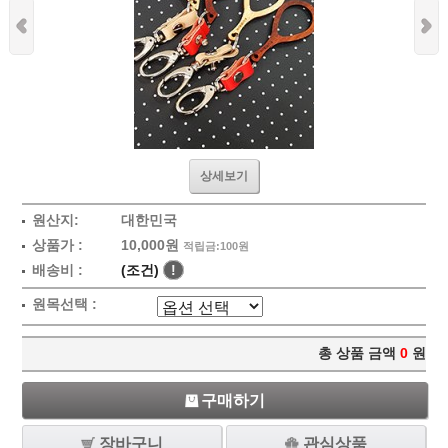
상세보기
원산지:
대한민국
상품가 :
10,000원
적립금:100원
배송비 :
(조건)
!
원목선택 :
총 상품 금액
0
원
구매하기
장바구니
관심상품