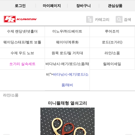
로그인
마이페이지
장바구니
관심상품
카테고리
검색
Recent
수제 랜딩넷/넷홀더
미노우/하드베이트
루어조끼
웨이딩스태프/벨트 보틀
웨이더/계류화
로드(쏘가리)
수제 우드 노브
원목 로드/릴 거치대
라인/소품
쏘가리 실속세트
바다낚시-에기/로드/소품/채
릴레이세일
비">
바다낚시-에기/로드/소
품/채비
라인/소품
미니뜰채형 열쇠고리