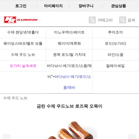
로그인
마이페이지
장바구니
관심상품
카테고리
검색
Recent
수제 랜딩넷/넷홀더
미노우/하드베이트
루어조끼
웨이딩스태프/벨트 보틀
웨이더/계류화
로드(쏘가리)
수제 우드 노브
원목 로드/릴 거치대
라인/소품
쏘가리 실속세트
바다낚시-에기/로드/소품/채
릴레이세일
비">
바다낚시-에기/로드/소
품/채비
수제 우드 노브
금린 수제 우드노브 로즈목 오목이