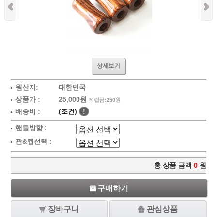
상세보기
원산지:
대한민국
상품가 :
25,000원
적립금:250원
배송비 :
(조건)
!
핸들방향 :
관&캡선택 :
총 상품 금액
0
원
구매하기
장바구니
관심상품