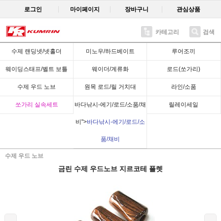
로그인
마이페이지
장바구니
관심상품
카테고리
검색
Recent
수제 랜딩넷/넷홀더
미노우/하드베이트
루어조끼
웨이딩스태프/벨트 보틀
웨이더/계류화
로드(쏘가리)
수제 우드 노브
원목 로드/릴 거치대
라인/소품
쏘가리 실속세트
바다낚시-에기/로드/소품/채
릴레이세일
비">
바다낚시-에기/로드/소
품/채비
수제 우드 노브
금린 수제 우드노브 지르코테 플렛