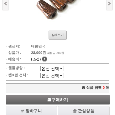
상세보기
원산지:
대한민국
상품가 :
28,000원
적립금:280원
배송비 :
(조건)
!
핸들방향 :
캡&관 선택 :
총 상품 금액
0
원
구매하기
장바구니
관심상품