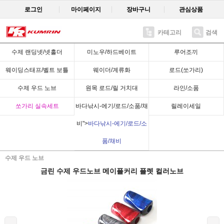
로그인
마이페이지
장바구니
관심상품
카테고리
검색
Recent
수제 랜딩넷/넷홀더
미노우/하드베이트
루어조끼
웨이딩스태프/벨트 보틀
웨이더/계류화
로드(쏘가리)
수제 우드 노브
원목 로드/릴 거치대
라인/소품
쏘가리 실속세트
바다낚시-에기/로드/소품/채
릴레이세일
비">
바다낚시-에기/로드/소
품/채비
수제 우드 노브
금린 수제 우드노브 메이플커리 플렛 컬러노브