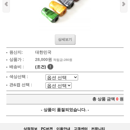
상세보기
원산지:
대한민국
상품가 :
28,000원
적립금:280원
배송비 :
(조건)
!
색상선택 :
관&캡 선택 :
총 상품 금액
0
원
- 상품이 품절되었습니다. -
상점정보
PC버젼
이용안내
고객센터
커뮤니티