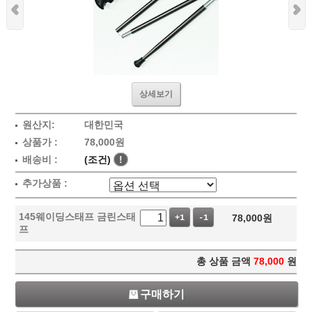
상세보기
원산지:
대한민국
상품가 :
78,000원
배송비 :
(조건)
!
추가상품 :
145웨이딩스태프 금린스태
78,000
원
+1
-1
프
총 상품 금액
78,000
원
구매하기