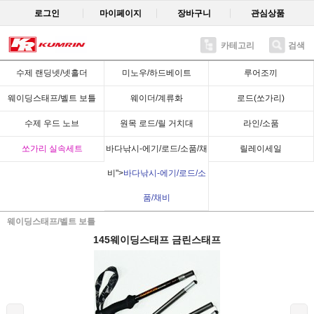
로그인
마이페이지
장바구니
관심상품
카테고리
검색
Recent
수제 랜딩넷/넷홀더
미노우/하드베이트
루어조끼
웨이딩스태프/벨트 보틀
웨이더/계류화
로드(쏘가리)
수제 우드 노브
원목 로드/릴 거치대
라인/소품
쏘가리 실속세트
바다낚시-에기/로드/소품/채
릴레이세일
비">
바다낚시-에기/로드/소
품/채비
웨이딩스태프/벨트 보틀
145웨이딩스태프 금린스태프