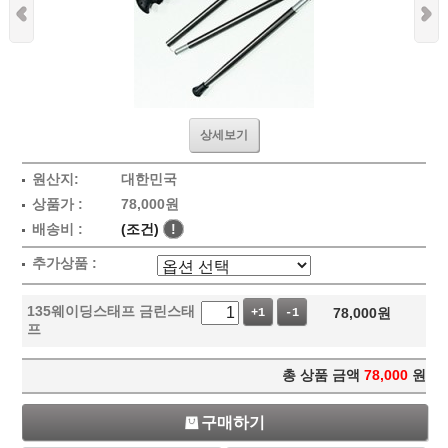
상세보기
원산지:
대한민국
상품가 :
78,000원
배송비 :
(조건)
!
추가상품 :
135웨이딩스태프 금린스태
78,000
원
+1
-1
프
총 상품 금액
78,000
원
구매하기