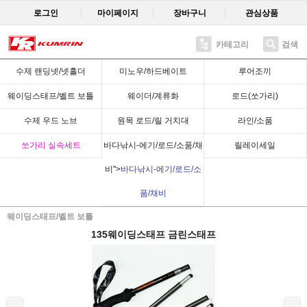
로그인
마이페이지
장바구니
관심상품
카테고리
검색
Recent
수제 랜딩넷/넷홀더
미노우/하드베이트
루어조끼
웨이딩스태프/벨트 보틀
웨이더/계류화
로드(쏘가리)
수제 우드 노브
원목 로드/릴 거치대
라인/소품
쏘가리 실속세트
바다낚시-에기/로드/소품/채
릴레이세일
비">
바다낚시-에기/로드/소
품/채비
웨이딩스태프/벨트 보틀
135웨이딩스태프 금린스태프