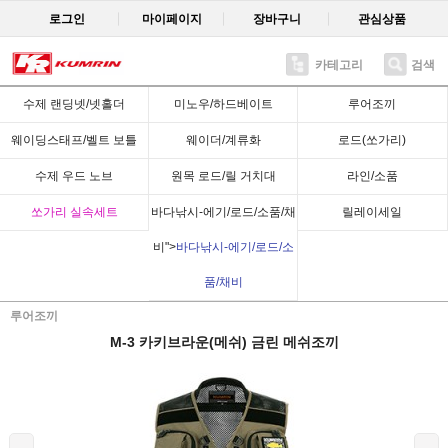
로그인
마이페이지
장바구니
관심상품
카테고리
검색
Recent
수제 랜딩넷/넷홀더
미노우/하드베이트
루어조끼
웨이딩스태프/벨트 보틀
웨이더/계류화
로드(쏘가리)
수제 우드 노브
원목 로드/릴 거치대
라인/소품
쏘가리 실속세트
바다낚시-에기/로드/소품/채
릴레이세일
비">
바다낚시-에기/로드/소
품/채비
루어조끼
M-3 카키브라운(메쉬) 금린 메쉬조끼