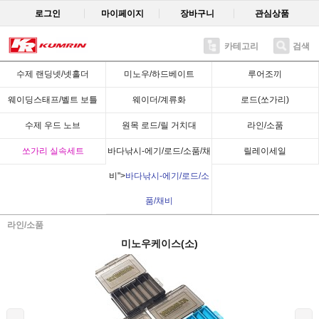
로그인
마이페이지
장바구니
관심상품
카테고리
검색
Recent
수제 랜딩넷/넷홀더
미노우/하드베이트
루어조끼
웨이딩스태프/벨트 보틀
웨이더/계류화
로드(쏘가리)
수제 우드 노브
원목 로드/릴 거치대
라인/소품
쏘가리 실속세트
바다낚시-에기/로드/소품/채
릴레이세일
비">
바다낚시-에기/로드/소
품/채비
라인/소품
미노우케이스(소)