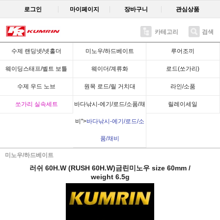
로그인
마이페이지
장바구니
관심상품
카테고리
검색
Recent
수제 랜딩넷/넷홀더
미노우/하드베이트
루어조끼
웨이딩스태프/벨트 보틀
웨이더/계류화
로드(쏘가리)
수제 우드 노브
원목 로드/릴 거치대
라인/소품
쏘가리 실속세트
바다낚시-에기/로드/소품/채
릴레이세일
비">
바다낚시-에기/로드/소
품/채비
미노우/하드베이트
러쉬 60H.W (RUSH 60H.W)금린미노우 size 60mm /
weight 6.5g