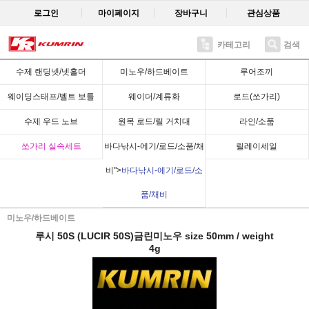
로그인
마이페이지
장바구니
관심상품
카테고리
검색
Recent
수제 랜딩넷/넷홀더
미노우/하드베이트
루어조끼
웨이딩스태프/벨트 보틀
웨이더/계류화
로드(쏘가리)
수제 우드 노브
원목 로드/릴 거치대
라인/소품
쏘가리 실속세트
바다낚시-에기/로드/소품/채
릴레이세일
비">
바다낚시-에기/로드/소
품/채비
미노우/하드베이트
루시 50S (LUCIR 50S)금린미노우 size 50mm / weight
4g