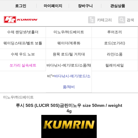
로그인
마이페이지
장바구니
관심상품
카테고리
검색
Recent
수제 랜딩넷/넷홀더
미노우/하드베이트
루어조끼
웨이딩스태프/벨트 보틀
웨이더/계류화
로드(쏘가리)
수제 우드 노브
원목 로드/릴 거치대
라인/소품
쏘가리 실속세트
바다낚시-에기/로드/소품/채
릴레이세일
비">
바다낚시-에기/로드/소
품/채비
미노우/하드베이트
루시 50S (LUCIR 50S)금린미노우 size 50mm / weight
4g