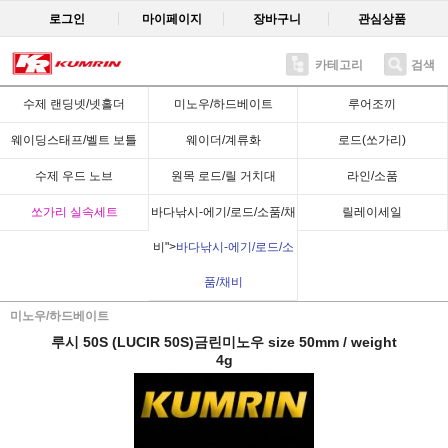
로그인
마이페이지
장바구니
관심상품
카테고리
검색
Recent
수제 랜딩넷/넷홀더
미노우/하드베이트
루어조끼
웨이딩스태프/벨트 보틀
웨이더/계류화
로드(쏘가리)
수제 우드 노브
원목 로드/릴 거치대
라인/소품
쏘가리 실속세트
바다낚시-에기/로드/소품/채
릴레이세일
비">
바다낚시-에기/로드/소
품/채비
미노우/하드베이트
루시 50S (LUCIR 50S)금린미노우 size 50mm / weight
4g