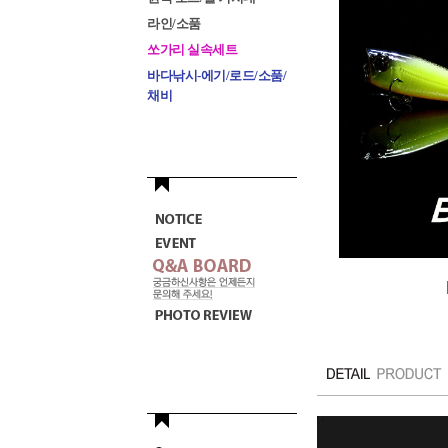
라인/소품
쏘가리 실속세트
바다낚시-에기/로드/소품/
채비