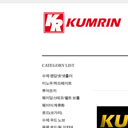
CATEGORY LIST
수제 랜딩넷/넷홀더
미노우/하드베이트
루어조끼
웨이딩스태프/벨트 보틀
웨이더/계류화
로드(쏘가리)
수제 우드 노브
원목 로드/릴 거치대