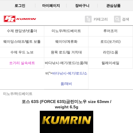
로그인
마이페이지
장바구니
관심상품
카테고리
검색
Recent
수제 랜딩넷/넷홀더
미노우/하드베이트
루어조끼
웨이딩스태프/벨트 보틀
웨이더/계류화
로드(쏘가리)
수제 우드 노브
원목 로드/릴 거치대
라인/소품
쏘가리 실속세트
바다낚시-에기/로드/소품/채
릴레이세일
비">
바다낚시-에기/로드/소
품/채비
미노우/하드베이트
포스 63S (FORCE 63S)금린미노우 size 63mm /
weight 6.5g