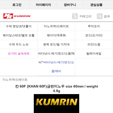
로그인
마이페이지
장바구니
관심상품
카테고리
검색
Recent
수제 랜딩넷/넷홀더
미노우/하드베이트
루어조끼
웨이딩스태프/벨트 보틀
웨이더/계류화
로드(쏘가리)
수제 우드 노브
원목 로드/릴 거치대
라인/소품
쏘가리 실속세트
바다낚시-에기/로드/소품/채
릴레이세일
비">
바다낚시-에기/로드/소
품/채비
미노우/하드베이트
칸 60F (KHAN 60F)금린미노우 size 60mm / weight
4.9g