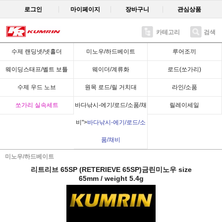
로그인
마이페이지
장바구니
관심상품
카테고리
검색
Recent
수제 랜딩넷/넷홀더
미노우/하드베이트
루어조끼
웨이딩스태프/벨트 보틀
웨이더/계류화
로드(쏘가리)
수제 우드 노브
원목 로드/릴 거치대
라인/소품
쏘가리 실속세트
바다낚시-에기/로드/소품/채
릴레이세일
비">
바다낚시-에기/로드/소
품/채비
미노우/하드베이트
리트리브 65SP (RETERIEVE 65SP)금린미노우 size
65mm / weight 5.4g