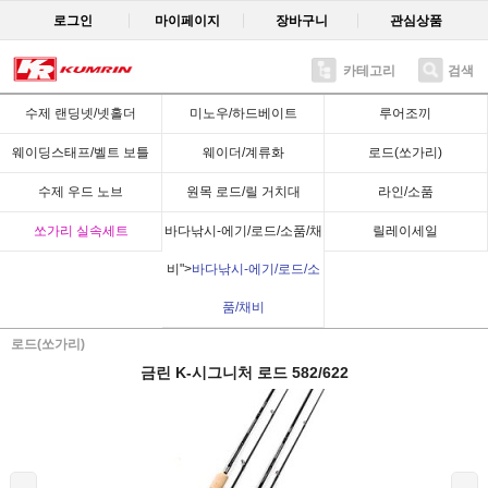
로그인
마이페이지
장바구니
관심상품
카테고리
검색
Recent
수제 랜딩넷/넷홀더
미노우/하드베이트
루어조끼
웨이딩스태프/벨트 보틀
웨이더/계류화
로드(쏘가리)
수제 우드 노브
원목 로드/릴 거치대
라인/소품
쏘가리 실속세트
바다낚시-에기/로드/소품/채
릴레이세일
비">
바다낚시-에기/로드/소
품/채비
로드(쏘가리)
금린 K-시그니처 로드 582/622