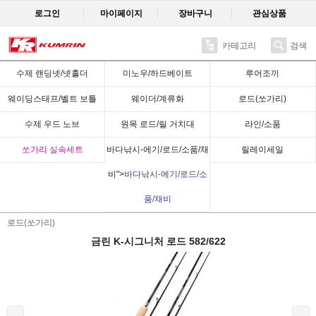
로그인
마이페이지
장바구니
관심상품
카테고리
검색
Recent
수제 랜딩넷/넷홀더
미노우/하드베이트
루어조끼
웨이딩스태프/벨트 보틀
웨이더/계류화
로드(쏘가리)
수제 우드 노브
원목 로드/릴 거치대
라인/소품
쏘가리 실속세트
바다낚시-에기/로드/소품/채
릴레이세일
비">
바다낚시-에기/로드/소
품/채비
로드(쏘가리)
금린 K-시그니처 로드 582/622