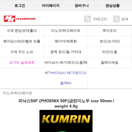
로그인
마이페이지
장바구니
관심상품
카테고리
검색
Recent
수제 랜딩넷/넷홀더
미노우/하드베이트
루어조끼
웨이딩스태프/벨트 보틀
웨이더/계류화
로드(쏘가리)
수제 우드 노브
원목 로드/릴 거치대
라인/소품
쏘가리 실속세트
바다낚시-에기/로드/소품/채
릴레이세일
비">
바다낚시-에기/로드/소
품/채비
미노우/하드베이트
피닉스50F (PHOENIX 50F)금린미노우 size 50mm /
weight 4.9g