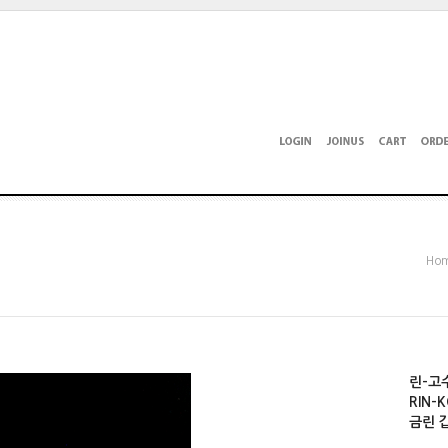
Ho
린-고
RIN-
금린 