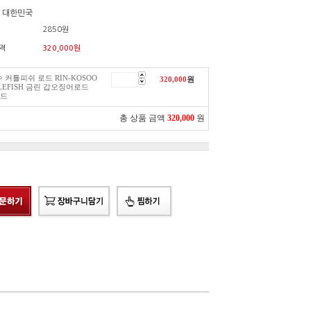
: 대한민국
2850원
격
320,000
원
 커틀피쉬 로드 RIN-KOSOO
320,000
원
LEFISH 금린 갑오징어로드
드
총 상품 금액
320,000
원