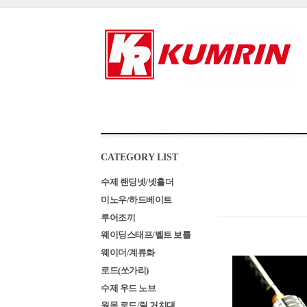
CATEGORY LIST
수제 랜딩넷/넷홀더
미노우/하드베이트
루어조끼
웨이딩스태프/벨트 보틀
웨이더/계류화
로드(쏘가리)
수제 우드 노브
원목 로드/릴 거치대