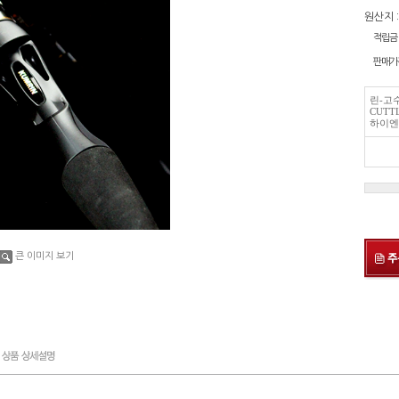
원산지 
적립금
판매가
린-고수
CUTT
하이엔
큰 이미지 보기