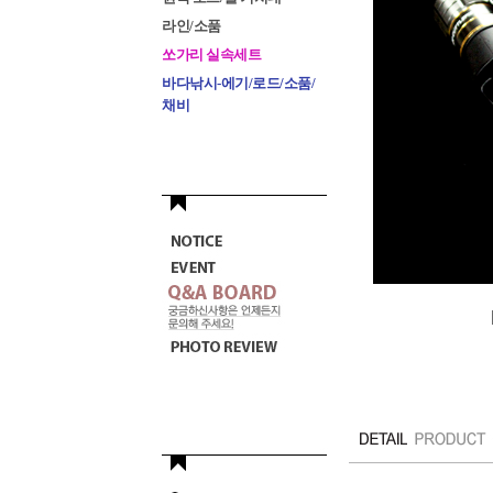
라인/소품
쏘가리 실속세트
바다낚시-에기/로드/소품/
채비