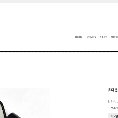
휴대용
원산지 :
판매가
기본