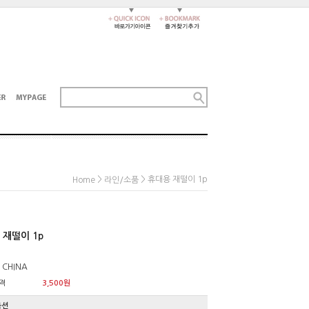
>
> 휴대용 재떨이 1p
Home
라인/소품
 재떨이 1p
 CHINA
격
3,500원
옵션