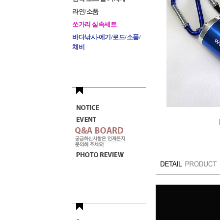
라인/소품
쏘가리 실속세트
바다낚시-에기/로드/소품/
채비