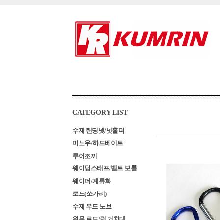
CATEGORY LIST
수제 랜딩넷/넷홀더
미노우/하드베이트
루어조끼
웨이딩스태프/벨트 보틀
웨이더/계류화
로드(쏘가리)
수제 우드 노브
원목 로드/릴 거치대