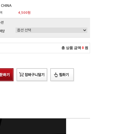
 CHINA
격
4,500원
옵션
색상
총 상품 금액
0
원