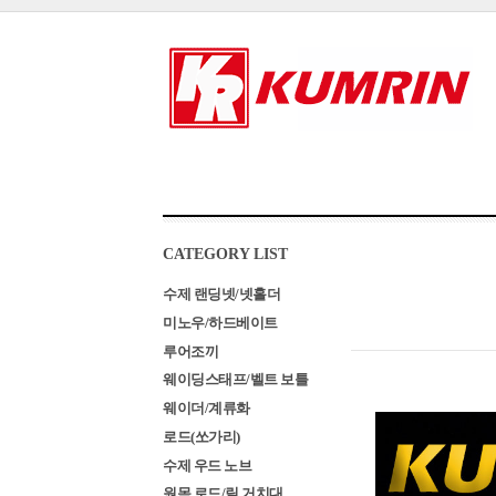
CATEGORY LIST
수제 랜딩넷/넷홀더
미노우/하드베이트
루어조끼
웨이딩스태프/벨트 보틀
웨이더/계류화
로드(쏘가리)
수제 우드 노브
원목 로드/릴 거치대