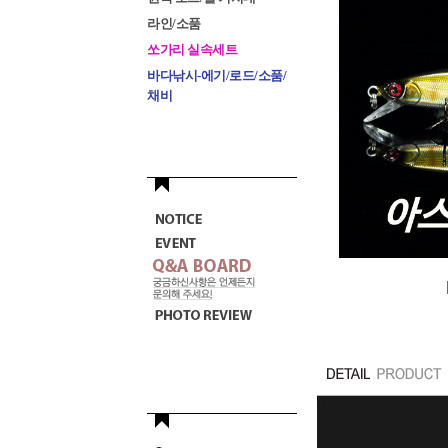
라인/소품
쏘가리 실속세트
바다낚시-에기/로드/소품/
채비