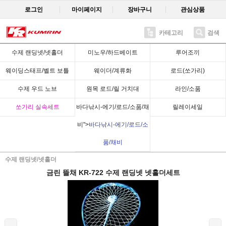
로그인
마이페이지
장바구니
관심상품
카테고리
검색
Recent
수제 랜딩넷/넷홀더
미노우/하드베이트
루어조끼
웨이딩스태프/벨트 보틀
웨이더/계류화
로드(쏘가리)
수제 우드 노브
원목 로드/릴 거치대
라인/소품
쏘가리 실속세트
바다낚시-에기/로드/소품/채
릴레이세일
비">
바다낚시-에기/로드/소
품/채비
수제 랜딩넷/넷홀더
금린 뜰채 KR-722 수제 랜딩넷 넷홀더세트