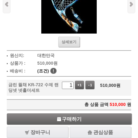
상세보기
원산지:
대한만국
상품가 :
510,000
원
배송비 :
(조건)
!
금린 뜰채 KR-722 수제 랜
510,000
원
+1
-1
딩넷 넷홀더세트
총 상품 금액
510,000
원
구매하기
장바구니
관심상품