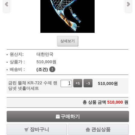
상세보기
원산지:
대한만국
상품가 :
510,000
원
배송비 :
(조건)
!
금린 뜰채 KR-722 수제 랜
510,000
원
+1
-1
딩넷 넷홀더세트
총 상품 금액
510,000
원
구매하기
장바구니
관심상품