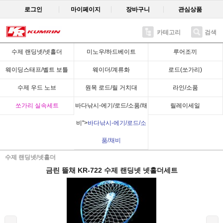
로그인
마이페이지
장바구니
관심상품
카테고리
검색
Recent
수제 랜딩넷/넷홀더
미노우/하드베이트
루어조끼
웨이딩스태프/벨트 보틀
웨이더/계류화
로드(쏘가리)
수제 우드 노브
원목 로드/릴 거치대
라인/소품
쏘가리 실속세트
바다낚시-에기/로드/소품/채
릴레이세일
비">
바다낚시-에기/로드/소
품/채비
수제 랜딩넷/넷홀더
금린 뜰채 KR-722 수제 랜딩넷 넷홀더세트