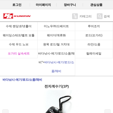
로그인
마이페이지
장바구니
관심상품
카테고리
검색
Recent
수제 랜딩넷/넷홀더
미노우/하드베이트
루어조끼
웨이딩스태프/벨트 보틀
웨이더/계류화
로드(쏘가리)
수제 우드 노브
원목 로드/릴 거치대
라인/소품
쏘가리 실속세트
바다낚시-에기/로드/소품/채
릴레이세일
비">
바다낚시-에기/로드/소
품/채비
바다낚시-에기/로드/소품/채비
전자계수기(1P)