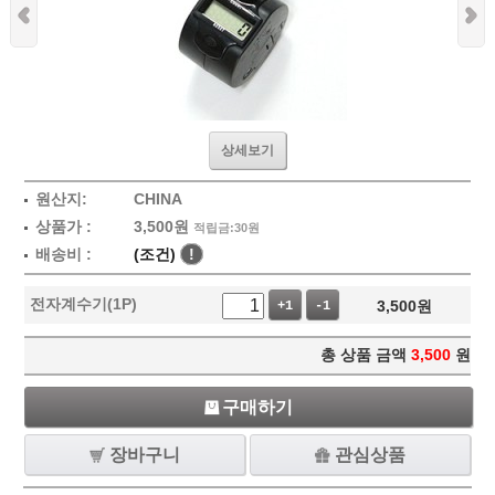
상세보기
원산지:
CHINA
상품가 :
3,500
원
적립금:30원
배송비 :
(조건)
!
전자계수기(1P)
3,500
원
+1
-1
총 상품 금액
3,500
원
구매하기
장바구니
관심상품