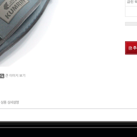
금린 웨
큰 이미지 보기