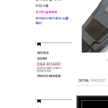
라인/소품
쏘가리 실속세트
바다낚시-에기/로드/소품/
채비