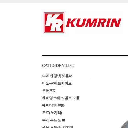
CATEGORY LIST
수제 랜딩넷/넷홀더
미노우/하드베이트
루어조끼
웨이딩스태프/벨트 보틀
웨이더/계류화
로드(쏘가리)
수제 우드 노브
원목 로드/릴 거치대