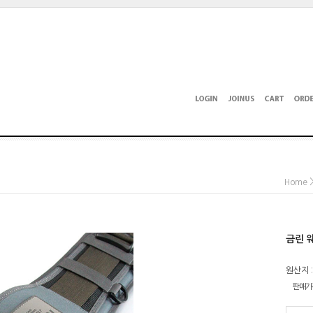
Home
금린 웨
원산지 
판매가