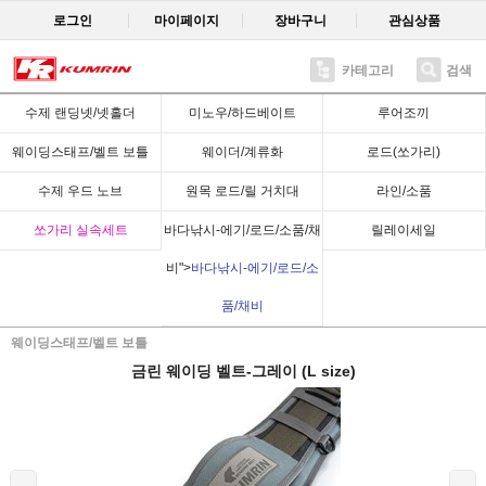
로그인
마이페이지
장바구니
관심상품
카테고리
검색
Recent
수제 랜딩넷/넷홀더
미노우/하드베이트
루어조끼
웨이딩스태프/벨트 보틀
웨이더/계류화
로드(쏘가리)
수제 우드 노브
원목 로드/릴 거치대
라인/소품
쏘가리 실속세트
바다낚시-에기/로드/소품/채
릴레이세일
비">
바다낚시-에기/로드/소
품/채비
웨이딩스태프/벨트 보틀
금린 웨이딩 벨트-그레이 (L size)