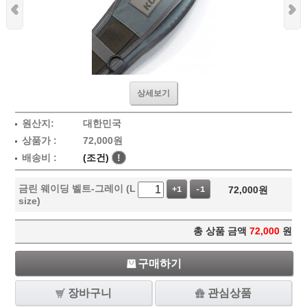
상세보기
원산지:
대한민국
상품가 :
72,000
원
배송비 :
(조건)
!
금린 웨이딩 벨트-그레이 (L
72,000
원
+1
-1
size)
총 상품 금액
72,000
원
구매하기
장바구니
관심상품