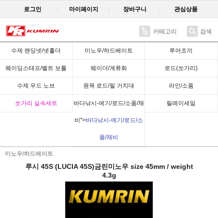
로그인
마이페이지
장바구니
관심상품
카테고리
검색
Recent
수제 랜딩넷/넷홀더
미노우/하드베이트
루어조끼
웨이딩스태프/벨트 보틀
웨이더/계류화
로드(쏘가리)
수제 우드 노브
원목 로드/릴 거치대
라인/소품
쏘가리 실속세트
바다낚시-에기/로드/소품/채
릴레이세일
비">
바다낚시-에기/로드/소
품/채비
미노우/하드베이트
루시 45S (LUCIA 45S)금린미노우 size 45mm / weight
4.3g