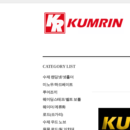
CATEGORY LIST
수제 랜딩넷/넷홀더
미노우/하드베이트
루어조끼
웨이딩스태프/벨트 보틀
웨이더/계류화
로드(쏘가리)
수제 우드 노브
원목 로드/릴 거치대