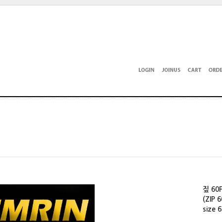
짚 60
(ZIP
size 