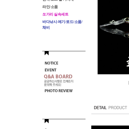
라인/소품
쏘가리 실속세트
바다낚시-에기/로드/소품/
채비