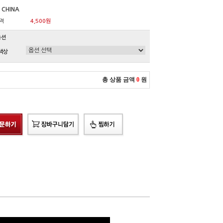
 CHINA
격
4,500원
옵션
색상
총 상품 금액
0
원