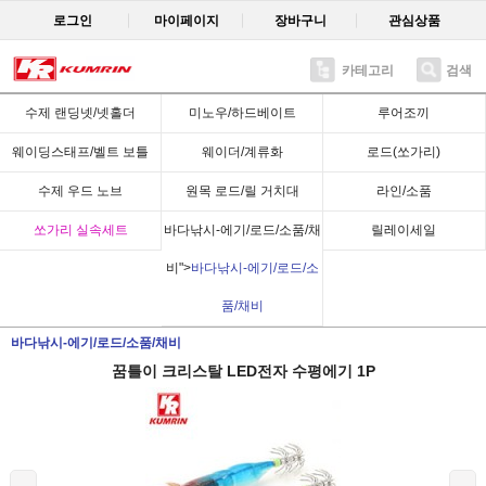
로그인
마이페이지
장바구니
관심상품
카테고리
검색
Recent
수제 랜딩넷/넷홀더
미노우/하드베이트
루어조끼
웨이딩스태프/벨트 보틀
웨이더/계류화
로드(쏘가리)
수제 우드 노브
원목 로드/릴 거치대
라인/소품
쏘가리 실속세트
바다낚시-에기/로드/소품/채
릴레이세일
비">
바다낚시-에기/로드/소
품/채비
바다낚시-에기/로드/소품/채비
꿈틀이 크리스탈 LED전자 수평에기 1P