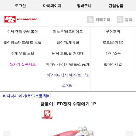
로그인
마이페이지
장바구니
관심상품
카테고리
검색
Recent
수제 랜딩넷/넷홀더
미노우/하드베이트
루어조끼
웨이딩스태프/벨트 보틀
웨이더/계류화
로드(쏘가리)
수제 우드 노브
원목 로드/릴 거치대
라인/소품
쏘가리 실속세트
바다낚시-에기/로드/소품/채
릴레이세일
비">
바다낚시-에기/로드/소
품/채비
바다낚시-에기/로드/소품/채비
꿈틀이 LED전자 수평에기 1P