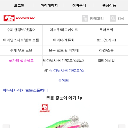
로그인
마이페이지
장바구니
관심상품
카테고리
검색
Recent
수제 랜딩넷/넷홀더
미노우/하드베이트
루어조끼
웨이딩스태프/벨트 보틀
웨이더/계류화
로드(쏘가리)
수제 우드 노브
원목 로드/릴 거치대
라인/소품
쏘가리 실속세트
바다낚시-에기/로드/소품/채
릴레이세일
비">
바다낚시-에기/로드/소
품/채비
바다낚시-에기/로드/소품/채비
크롬 왕눈이 에기 1p