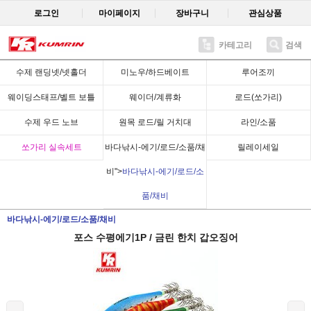
로그인
마이페이지
장바구니
관심상품
카테고리
검색
Recent
수제 랜딩넷/넷홀더
미노우/하드베이트
루어조끼
웨이딩스태프/벨트 보틀
웨이더/계류화
로드(쏘가리)
수제 우드 노브
원목 로드/릴 거치대
라인/소품
쏘가리 실속세트
바다낚시-에기/로드/소품/채
릴레이세일
비">
바다낚시-에기/로드/소
품/채비
바다낚시-에기/로드/소품/채비
포스 수평에기1P / 금린 한치 갑오징어