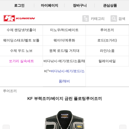
로그인
마이페이지
장바구니
관심상품
카테고리
검색
Recent
수제 랜딩넷/넷홀더
미노우/하드베이트
루어조끼
웨이딩스태프/벨트 보틀
웨이더/계류화
로드(쏘가리)
수제 우드 노브
원목 로드/릴 거치대
라인/소품
쏘가리 실속세트
바다낚시-에기/로드/소품/채
릴레이세일
비">
바다낚시-에기/로드/소
품/채비
루어조끼
KF 부력조끼/베이지 금린 플로팅루어조끼