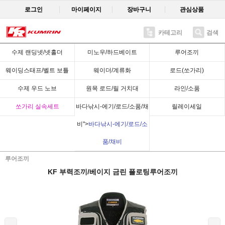
로그인
마이페이지
장바구니
관심상품
카테고리
검색
Recent
수제 랜딩넷/넷홀더
미노우/하드베이트
루어조끼
웨이딩스태프/벨트 보틀
웨이더/계류화
로드(쏘가리)
수제 우드 노브
원목 로드/릴 거치대
라인/소품
쏘가리 실속세트
바다낚시-에기/로드/소품/채
릴레이세일
비">
바다낚시-에기/로드/소
품/채비
루어조끼
KF 부력조끼/베이지 금린 플로팅루어조끼