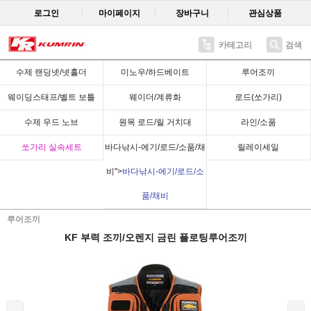
로그인
마이페이지
장바구니
관심상품
카테고리
검색
Recent
수제 랜딩넷/넷홀더
미노우/하드베이트
루어조끼
웨이딩스태프/벨트 보틀
웨이더/계류화
로드(쏘가리)
수제 우드 노브
원목 로드/릴 거치대
라인/소품
쏘가리 실속세트
바다낚시-에기/로드/소품/채
릴레이세일
비">
바다낚시-에기/로드/소
품/채비
루어조끼
KF 부력 조끼/오렌지 금린 플로팅루어조끼