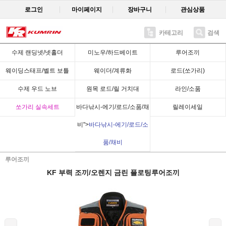
로그인
마이페이지
장바구니
관심상품
카테고리
검색
Recent
수제 랜딩넷/넷홀더
미노우/하드베이트
루어조끼
웨이딩스태프/벨트 보틀
웨이더/계류화
로드(쏘가리)
수제 우드 노브
원목 로드/릴 거치대
라인/소품
쏘가리 실속세트
바다낚시-에기/로드/소품/채
릴레이세일
비">
바다낚시-에기/로드/소
품/채비
루어조끼
KF 부력 조끼/오렌지 금린 플로팅루어조끼