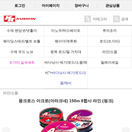
로그인
마이페이지
장바구니
관심상품
카테고리
검색
Recent
수제 랜딩넷/넷홀더
미노우/하드베이트
루어조끼
웨이딩스태프/벨트 보틀
웨이더/계류화
로드(쏘가리)
수제 우드 노브
원목 로드/릴 거치대
라인/소품
쏘가리 실속세트
바다낚시-에기/로드/소품/채
릴레이세일
비">
바다낚시-에기/로드/소
품/채비
라인/소품
몽크로스 아크로(아라크네) 150m 8합사 라인 (핑크)