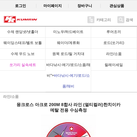
로그인
마이페이지
장바구니
관심상품
카테고리
검색
Recent
수제 랜딩넷/넷홀더
미노우/하드베이트
루어조끼
웨이딩스태프/벨트 보틀
웨이더/계류화
로드(쏘가리)
수제 우드 노브
원목 로드/릴 거치대
라인/소품
쏘가리 실속세트
바다낚시-에기/로드/소품/채
릴레이세일
비">
바다낚시-에기/로드/소
품/채비
라인/소품
몽크로스 아크로 200M 8합사 라인 (멀티컬러)한치이카
메탈 전용 수심측정