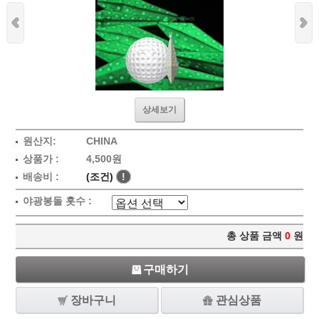
상세보기
원산지:
CHINA
상품가 :
4,500원
배송비 :
(조건)
!
야광봉돌 홋수 :
총 상품 금액
0
원
구매하기
장바구니
관심상품