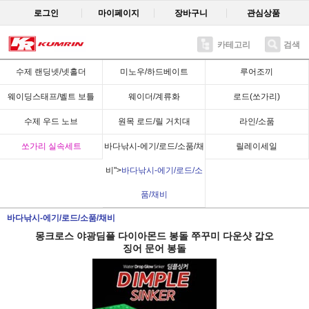
로그인
마이페이지
장바구니
관심상품
카테고리
검색
Recent
수제 랜딩넷/넷홀더
미노우/하드베이트
루어조끼
웨이딩스태프/벨트 보틀
웨이더/계류화
로드(쏘가리)
수제 우드 노브
원목 로드/릴 거치대
라인/소품
쏘가리 실속세트
바다낚시-에기/로드/소품/채
릴레이세일
비">
바다낚시-에기/로드/소
품/채비
바다낚시-에기/로드/소품/채비
몽크로스 야광딤플 다이아몬드 봉돌 쭈꾸미 다운샷 갑오
징어 문어 봉돌