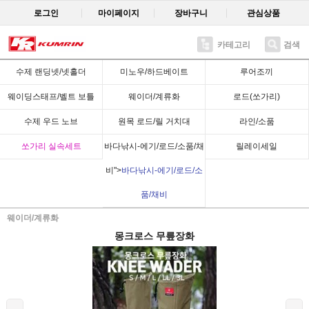
로그인
마이페이지
장바구니
관심상품
카테고리
검색
Recent
수제 랜딩넷/넷홀더
미노우/하드베이트
루어조끼
웨이딩스태프/벨트 보틀
웨이더/계류화
로드(쏘가리)
수제 우드 노브
원목 로드/릴 거치대
라인/소품
쏘가리 실속세트
바다낚시-에기/로드/소품/채
릴레이세일
비">
바다낚시-에기/로드/소
품/채비
웨이더/계류화
몽크로스 무릎장화